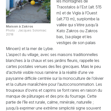
les montagnes de
Traostalos à l’Est (alt. 515
m) et de Vigla à l’Ouest
(alt.713 m), surplombe la
vallée qui s’étire jusqu’à
Maison à Zakros
Kato Zakros ou Zakros
Photo : Jacques Solomiac
2018
bas, (sa plage et les
vestiges de son palais
Minoen) et la mer de Lybie.
L’aspect du village, avec ses maisons traditionnelles
blanchies à la chaux et ses jardins fleuris, rappelle les
cartes postales venues des îles grecques. Mais le peu
d’activité visible nous ramène à la réalité d’une vie
paysanne difficile centrée sur la monoculture de l’olivier
et la culture maraîchère pour l’autoconsommation. Les
troupeaux d’ovins et caprins se font rares en raison du
manque de pâturages et des prix du fourrage. Cette
partie de l’île est rurale, calme, minérale, naturelle ;
jusqu’à exprimer une extrême simplicité signe souvent