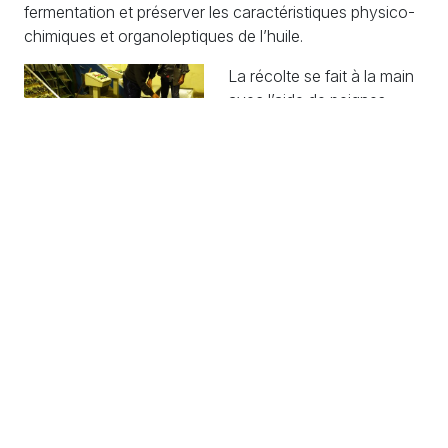
fermentation et préserver les caractéristiques physico-
chimiques et organoleptiques de l’huile.
La récolte se fait à la main
avec l’aide de peignes
vibreurs pneumatiques
pour les parties hautes des
arbres. Les olives tombées
sur les filets (à maille fine)
Démarrage du moulin,
novembre 2018
sont mises dans des sacs
Photo : Jacques Solomiac
de jute. Les feuilles
2018
tombées avec les olives ne
sont pas retirées. Elles serviront après le tri au moulin à
nourrir les caprins.
Nous avons la chance d’assister à la première
extraction d’huile de cette nouvelle saison le 7/11/2018.
Le moulin entièrement refait en 2003 est propre et bien
organisé. L’investissement semble permanent car
certaines machines sont neuves. Et les outils de