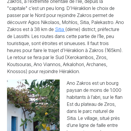
Zakros, à l’extrémité orientale de l’île, depuis la
"capitale" c’est un peu long. D’Héraklion le choix de
passer par le Nord pour rejoindre Zakros permet de
découvrir Agios Nikolaos, Mohlos, Sitia, Palekastro. Ano
Zakros est à 38 km de
Sitia
(dème) district, préfecture
de Lassithi. Les routes dans cette partie de l’île, peu
touristique, sont étroites et sinueuses. Il faut trois
heures pour faire le trajet d’Héraklion à Zakros (165km).
Le retour se fera par le Sud (Xerokambos, Ziros,
Koutsouras, Ano Viannos, Arkalohori, Archanes,
Knossos) pour rejoindre Héraklion.
Ano Zakros est un bourg
paysan de moins de 1.000
habitants à l’abri, sur le flan
Est du plateau de Ziros,
dans le parc naturel de
Sitia. Le village, situé près
d’une ligne de faille entre