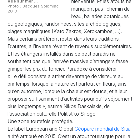
bienvenue. Et les atouts ne
Vue sur mer ...
Photo : Jacques Solomiac
manquent pas : chemin de
2018
l’eau, ballades botaniques
ou géologiques, randonnées, sites archéologiques,
plages magnifiques (Kato Zakros, Xerokambos, …).
Mais certains préfèrent rester dans leurs traditions.
D’autres, à l’inverse rêvent de revenus supplémentaires.
Et les étrangers installés dans ce petit paradis ne
souhaitent pas que l’arrivée massive d’étrangers fasse
grimper les prix du foncier. Paradoxe à considérer.
« Le défi consiste à attirer davantage de visiteurs au
printemps, lorsque la nature est partout en fleurs, ainsi
qu’en automne, lorsque la chaleur est douce, et à leur
proposer suffisamment d’activités pour qu’ils séjournent
plus longtemps », estime Nikos Daskalakis, de
l’association culturelle Politistiko Sillogo.
Une zone toutefois protégée.
Le label European and Global
Géoparc mondial de Sitia
a été attribué en 2015. C’est un atout touristique pour la