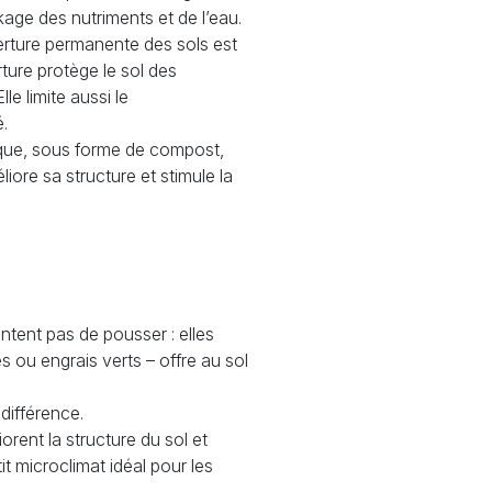
kage des nutriments et de l’eau.
erture permanente des sols est
ture protège le sol des
le limite aussi le
.
nique, sous forme de compost,
iore sa structure et stimule la
entent pas de pousser : elles
es ou engrais verts – offre au sol
différence.
rent la structure du sol et
tit microclimat idéal pour les