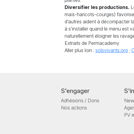
plantes.
Diversifier les productions.
Le
maïs-haricots-courges) favorise u
d’autres aident à décompacter la 
à s’installer quand le menu est v
naturellement éloigner les ravage
Extraits de Permacademy
Aller plus loin :
solsvivants.org
;
C
S'engager
S'i
Adhésions / Dons
News
Nos actions
Age
PV 