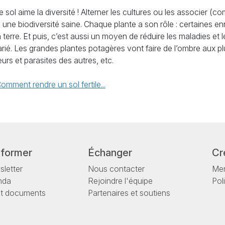
 sol aime la diversité ! Alterner les cultures ou les associer (co
ne biodiversité saine. Chaque plante a son rôle : certaines enr
terre. Et puis, c’est aussi un moyen de réduire les maladies et l
arié. Les grandes plantes potagères vont faire de l’ombre aux pl
urs et parasites des autres, etc.
omment rendre un sol fertile...
nformer
Échanger
Cr
letter
Nous contacter
Men
nda
Rejoindre l'équipe
Pol
et documents
Partenaires et soutiens