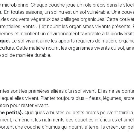
 vie microbienne. Chaque couche joue un rôle précis dans le stoc
e.
En toutes saisons, un sol nu est un sol vulnérable. Une couv
 des couverts végétaux des paillages organiques. Cette couver
rentielles, vents…) et nourrit les organismes vivants présents. El
bes et maintient un environnement favorable à la biodiversité
ique.
Le sol vivant aime les apports réguliers de matière orga
culture. Cette matière nourrit les organismes vivants du sol, amél
le sol de manière durable.
ntes sont les premières alliées d’un sol vivant. Elles ne se cont
r lequel elles vivent. Planter toujours plus – fleurs, légumes, arbr
esoin pour rester vivant.
e petits).
Quelques arbustes ou petits arbres peuvent faire la 
ent, ramènent les nutriments des couches inférieures et amélio
apportent une couche d’humus qui nourrit la terre. Ils créent un pe