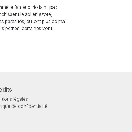
mme le fameux trio la milpa :
ichissent le sol en azote,
es parasites, qui ont plus de mal
us petites, certaines vont
édits
tions légales
itique de confidentialité