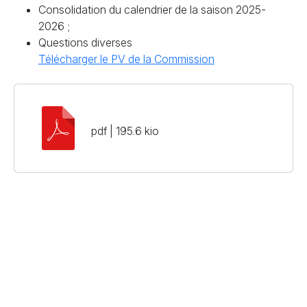
Consolidation du calendrier de la saison 2025-
2026 ;
Questions diverses
Télécharger le PV de la Commission
pdf | 195.6 kio
S'engager
S'informer
Échanger
Adhésions / Dons
Newsletter
Nous contacter
Nos actions
Agenda
Rejoindre l'équipe