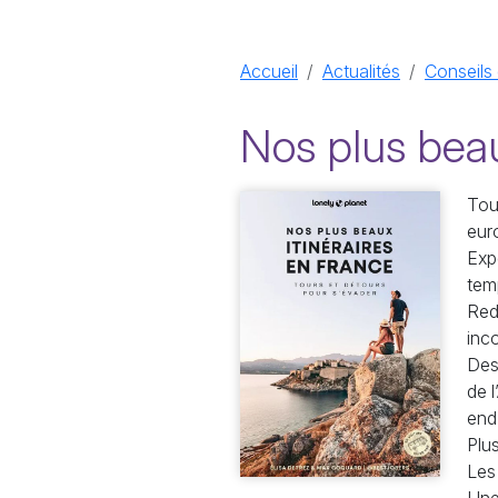
Accueil
Actualités
Conseils 
Nos plus beau
Tou
eur
Exp
tem
Red
inc
Des
de l
end
Plus
Les