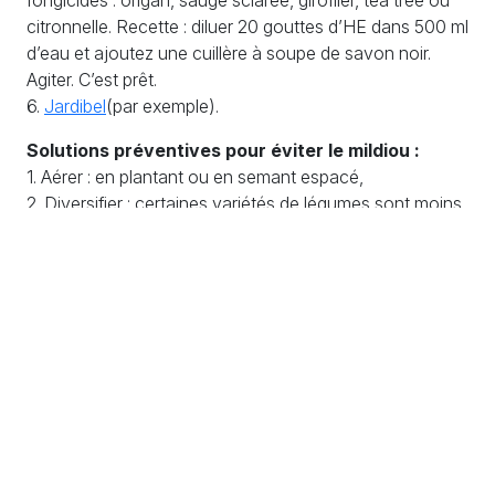
fongicides : origan, sauge sclarée, giroflier, tea tree ou
citronnelle. Recette : diluer 20 gouttes d’HE dans 500 ml
d’eau et ajoutez une cuillère à soupe de savon noir.
Agiter. C’est prêt.
6.
Jardibel
(par exemple).
Solutions préventives pour éviter le mildiou :
1. Aérer : en plantant ou en semant espacé,
2. Diversifier : certaines variétés de légumes sont moins
sensibles au mildiou que d’autres donc en variant les
espèces, on établit une sélection naturelle.
3. Pratiquer la rotation des cultures,
4. Éviter le surplus d’humidité : arroser le matin plutôt
que le soir, le feuillage doit rester sec (arroser au pied).
5. Veiller à ne pas associer : tomates et pommes de
terre, et aussi toutes les variétés sensibles.
6. Appliquer des traitements naturels préventifs : Le purin
d’ortie est très efficace en prévention. il stimule les
défenses immunitaires. La décoction de purin s’utiliser