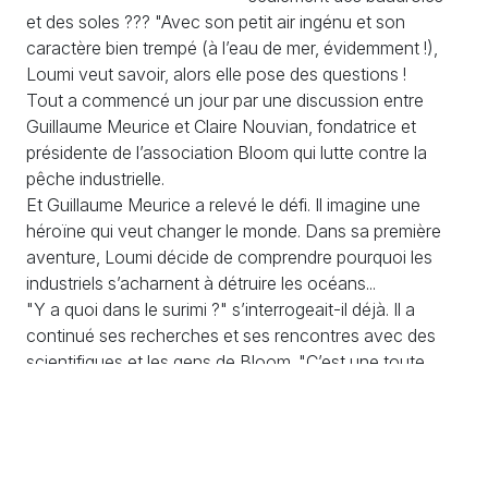
et des soles ??? "Avec son petit air ingénu et son
caractère bien trempé (à l’eau de mer, évidemment !),
Loumi veut savoir, alors elle pose des questions !
Tout a commencé un jour par une discussion entre
Guillaume Meurice et Claire Nouvian, fondatrice et
présidente de l’association Bloom qui lutte contre la
pêche industrielle.
Et Guillaume Meurice a relevé le défi. Il imagine une
héroïne qui veut changer le monde. Dans sa première
aventure, Loumi décide de comprendre pourquoi les
industriels s’acharnent à détruire les océans...
"Y a quoi dans le surimi ?" s’interrogeait-il déjà. Il a
continué ses recherches et ses rencontres avec des
scientifiques et les gens de Bloom. "C’est une toute
petite équipe Bloom avec des gens ultra pointus qui
connaissent les dérogations sur la pêche aux Pays Bas,
les directives européennes… des gens très très
costauds" rapporte-t-il. "Il ne fallait pas trop raconter