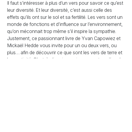
Il faut s’intéresser à plus d’un vers pour savoir ce qu’est
leur diversité. Et leur diversité, c’est aussi celle des
effets qu’ils ont sur le sol et sa fertilité. Les vers sont un
monde de fonctions et d’influence sur l’environnement,
qu’on méconnait trop même s’il inspire la sympathie.
Justement, ce passionnant livre de Yvan Capowiez et
Mickaël Hedde vous invite pour un ou deux vers, ou
plus… afin de découvrir ce que sont les vers de terre et
leur activité. C’est-à-dire, rien moins que votre milieu de
vie, les prémisses de vos aliments — et aussi une
fabuleuse
leçon de vivant.
Cet ouvrage s’adresse à toutes celles et ceux qui
cherchent à mieux connaître ces animaux et veulent
comprendre pourquoi ils pourraient bien jouer un rôle
majeur dans la durabilité de notre alimentation.