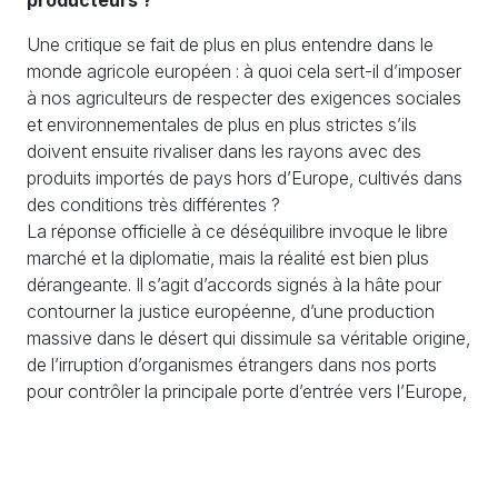
producteurs ?
Une critique se fait de plus en plus entendre dans le
monde agricole européen : à quoi cela sert-il d’imposer
à nos agriculteurs de respecter des exigences sociales
et environnementales de plus en plus strictes s’ils
doivent ensuite rivaliser dans les rayons avec des
produits importés de pays hors d’Europe, cultivés dans
des conditions très différentes ?
La réponse officielle à ce déséquilibre invoque le libre
marché et la diplomatie, mais la réalité est bien plus
dérangeante. Il s’agit d’accords signés à la hâte pour
contourner la justice européenne, d’une production
massive dans le désert qui dissimule sa véritable origine,
de l’irruption d’organismes étrangers dans nos ports
pour contrôler la principale porte d’entrée vers l’Europe,
d’entreprises européennes qui délocalisent leurs serres
au Maroc, attirées par des salaires de misère, et d’un
vote visant à mettre un terme à tout cela, qui a échoué