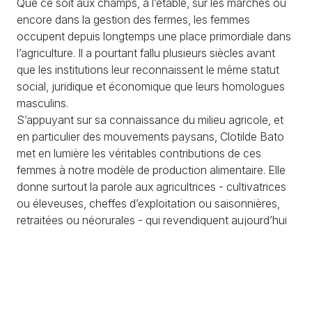
Que ce soit aux champs, à l’étable, sur les marchés ou
encore dans la gestion des fermes, les femmes
occupent depuis longtemps une place primordiale dans
l’agriculture. Il a pourtant fallu plusieurs siècles avant
que les institutions leur reconnaissent le même statut
social, juridique et économique que leurs homologues
masculins.
S’appuyant sur sa connaissance du milieu agricole, et
en particulier des mouvements paysans, Clotilde Bato
met en lumière les véritables contributions de ces
femmes à notre modèle de production alimentaire. Elle
donne surtout la parole aux agricultrices - cultivatrices
ou éleveuses, cheffes d’exploitation ou saisonnières,
retraitées ou néorurales - qui revendiquent aujourd’hui
leur légitimité, inventent des modèles plus justes et
ouvrent la voie vers une agriculture égalitaire et
pleinement durable.
La sortie de ce livre s’inscrit dans la continuité de