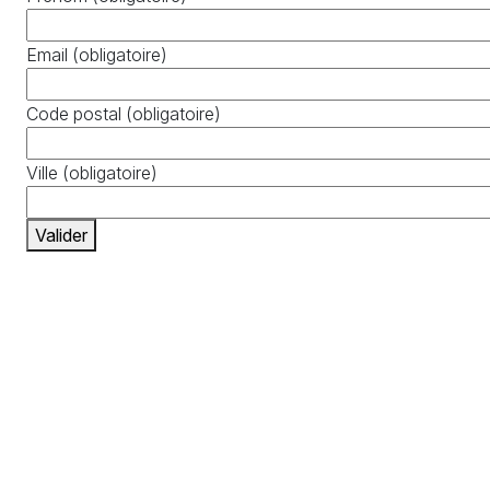
Email
(obligatoire)
Code postal
(obligatoire)
Ville
(obligatoire)
Valider
S'engager
S'informer
Échanger
Adhésions / Dons
Newsletter
Nous contacter