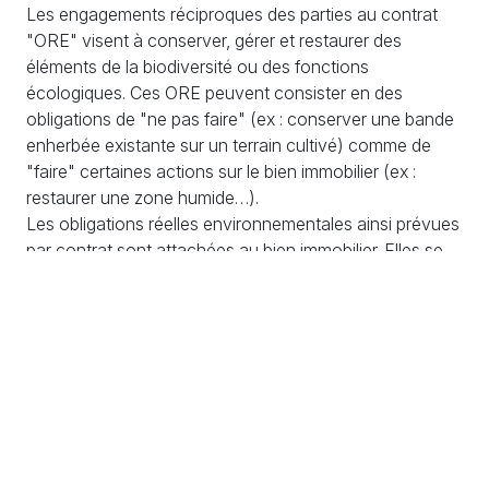
Les engagements réciproques des parties au contrat
"ORE" visent à conserver, gérer et restaurer des
éléments de la biodiversité ou des fonctions
écologiques. Ces ORE peuvent consister en des
obligations de "ne pas faire" (ex : conserver une bande
enherbée existante sur un terrain cultivé) comme de
"faire" certaines actions sur le bien immobilier (ex :
restaurer une zone humide…).
Les obligations réelles environnementales ainsi prévues
par contrat sont attachées au bien immobilier. Elles se
transmettent donc aux propriétaires ultérieurs de ce
bien, qui doit les appliquer pendant toute la durée
prévue au contrat ORE.
À noter : Les ORE peuvent par ailleurs être utilisées au
titre de la compensation d’atteintes à l’environnement,
en particulier à la biodiversité.
Dispositif en détail.
En exemple en Ardèche.