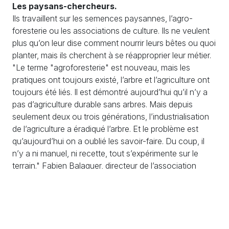
Les paysans-chercheurs.
Ils travaillent sur les semences paysannes, l’agro-
foresterie ou les associations de culture. Ils ne veulent
plus qu’on leur dise comment nourrir leurs bêtes ou quoi
planter, mais ils cherchent à se réapproprier leur métier.
"Le terme "agroforesterie" est nouveau, mais les
pratiques ont toujours existé, l’arbre et l’agriculture ont
toujours été liés. Il est démontré aujourd’hui qu’il n’y a
pas d’agriculture durable sans arbres. Mais depuis
seulement deux ou trois générations, l’industrialisation
de l’agriculture a éradiqué l’arbre. Et le problème est
qu’aujourd’hui on a oublié les savoir-faire. Du coup, il
n’y a ni manuel, ni recette, tout s’expérimente sur le
terrain." Fabien Balaguer, directeur de l’association
française d’agroforesterie.
Une émission de France Culture à
lire/écouter.
Paysans de nature : faire de l’installation
paysanne un outil de protection de la nature.