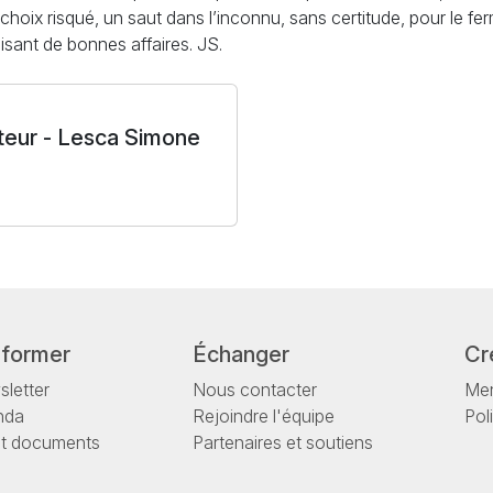
choix risqué, un saut dans l’inconnu, sans certitude, pour le ferm
isant de bonnes affaires. JS.
teur - Lesca Simone
nformer
Échanger
Cr
letter
Nous contacter
Men
nda
Rejoindre l'équipe
Pol
et documents
Partenaires et soutiens