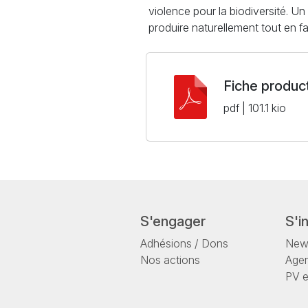
violence pour la biodiversité. Un 
produire naturellement tout en fa
Fiche produc
pdf | 101.1 kio
S'engager
S'i
Adhésions / Dons
News
Nos actions
Age
PV 