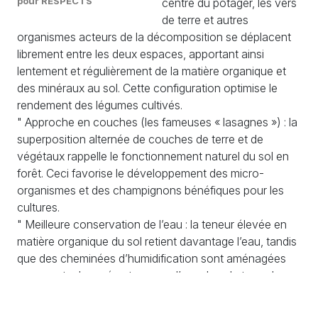
pour RESPECTS
centre du potager, les vers
de terre et autres
organismes acteurs de la décomposition se déplacent
librement entre les deux espaces, apportant ainsi
lentement et régulièrement de la matière organique et
des minéraux au sol. Cette configuration optimise le
rendement des légumes cultivés.
" Approche en couches (les fameuses « lasagnes ») : la
superposition alternée de couches de terre et de
végétaux rappelle le fonctionnement naturel du sol en
forêt. Ceci favorise le développement des micro-
organismes et des champignons bénéfiques pour les
cultures.
" Meilleure conservation de l’eau : la teneur élevée en
matière organique du sol retient davantage l’eau, tandis
que des cheminées d’humidification sont aménagées
pour capter la rosée et amener l’eau dans la terre du
potager. Ce système est particulièrement intéressant
dans les régions sujettes à la sécheresse.