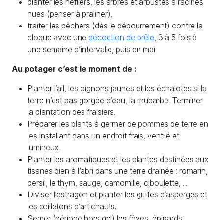
planter les nèfliers, les arbres et arbustes à racines
nues (penser à praliner),
traiter les pêchers (dès le débourrement) contre la
cloque avec une
décoction de prêle
, 3 à 5 fois à
une semaine d’intervalle, puis en mai.
Au potager c’est le moment de :
Planter l’ail, les oignons jaunes et les échalotes si la
terre n’est pas gorgée d’eau, la rhubarbe. Terminer
la plantation des fraisiers.
Préparer les plants à germer de pommes de terre en
les installant dans un endroit frais, ventilé et
lumineux.
Planter les aromatiques et les plantes destinées aux
tisanes bien à l’abri dans une terre drainée : romarin,
persil, le thym, sauge, camomille, ciboulette, ...
Diviser l’estragon et planter les griffes d’asperges et
les œilletons d’artichauts.
Semer (période hors gel) les fèves, épinards,