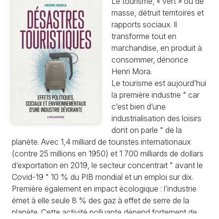
Le tourisme, « vert » ou de
masse, détruit territoires et
rapports sociaux. Il
transforme tout en
marchandise, en produit à
consommer, dénonce
Henri Mora.
Le tourisme est aujourd’hui
la première industrie " car
c’est bien d’une
industrialisation des loisirs
dont on parle " de la
planète. Avec 1,4 milliard de touristes internationaux
(contre 25 millions en 1950) et 1 700 milliards de dollars
d’exportation en 2019, le secteur concentrait " avant le
Covid-19 " 10 % du PIB mondial et un emploi sur dix.
Première également en impact écologique : l’industrie
émet à elle seule 8 % des gaz à effet de serre de la
planète. Cette activité polluante dépend fortement de