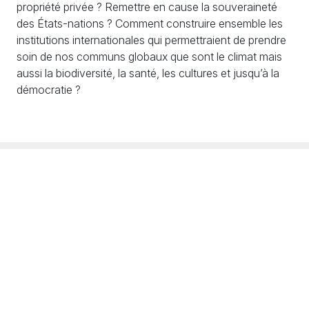
propriété privée ? Remettre en cause la souveraineté
des États-nations ? Comment construire ensemble les
institutions internationales qui permettraient de prendre
soin de nos communs globaux que sont le climat mais
aussi la biodiversité, la santé, les cultures et jusqu’à la
démocratie ?
S'engager
S'informer
Échanger
Adhésions / Dons
Newsletter
Nous contacter
Nos actions
Agenda
Rejoindre l'équipe
PV et documents
Partenaires et soutiens
Crédits
Mentions légales
Politique de confidentialité