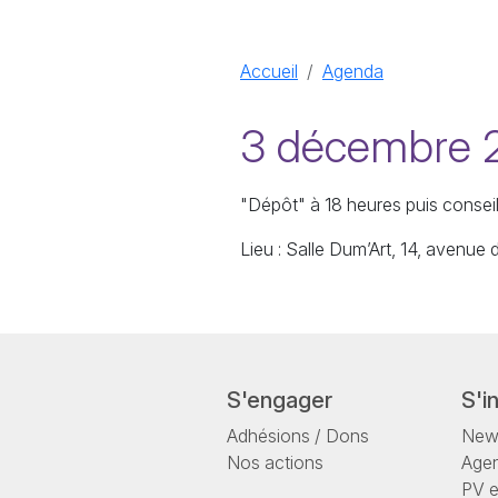
Accueil
Agenda
3 décembre 20
"Dépôt" à 18 heures puis conseil 
Lieu : Salle Dum’Art, 14, aven
S'engager
S'i
Adhésions / Dons
News
Nos actions
Age
PV 