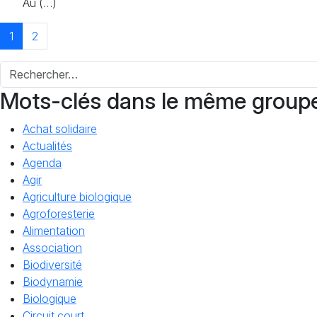
Au (…)
1
2
Mots-clés dans le même group
Achat solidaire
Actualités
Agenda
Agir
Agriculture biologique
Agroforesterie
Alimentation
Association
Biodiversité
Biodynamie
Biologique
Circuit court