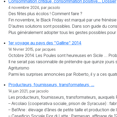
Consommation critique, consommation positive... Dossier
4 novembre 2024, par jacsolo
Des fêtes plus écolos ! Comment faire ?
Fin novembre, le Black Friday est marqué par une frénésie 
D’autres solutions sont possibles. Dans son guide du cons
Plus généralement adopter tous les gestes possibles pou
1er voyage au pays des "Galline" 2014
14 février 2015, par jacques
Octobre 2014. Les Poules sont heureuses en Sicile … Prob
Il ne serait pas raisonnable de prétendre que quinze jours s
Agriturismo
Parmi les surprises annoncées par Roberto, il y a ces quatr
Producteurs, fournisseurs, transformateurs, ...
14 juin 2021, par jacsolo
Les producteurs, fournisseurs, transformateurs, auxquels R
– Arcolaio (cooperativa sociale, prison de Syracuse) : fabr
– Bel’Ane : élevage d’ânes de petite taille et production d
– Caseificio Sociale Fior di Latte : Parmesan, affinage de 