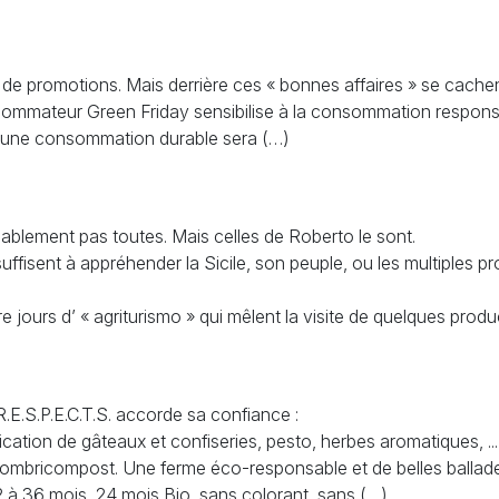
de promotions. Mais derrière ces « bonnes affaires » se cachent
ommateur Green Friday sensibilise à la consommation responsabl
r une consommation durable sera (…)
ablement pas toutes. Mais celles de Roberto le sont.
uffisent à appréhender la Sicile, son peuple, ou les multiples pro
e jours d’ « agriturismo » qui mêlent la visite de quelques prod
.E.S.P.E.C.T.S. accorde sa confiance :
ication de gâteaux et confiseries, pesto, herbes aromatiques, ...
e lombricompost. Une ferme éco-responsable et de belles ballades
12 à 36 mois, 24 mois Bio, sans colorant, sans (…)