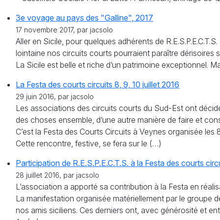
3e voyage au pays des "Galline", 2017
17 novembre 2017, par jacsolo
Aller en Sicile, pour quelques adhérents de R.E.S.P.E.C.T.S.
lointaine nos circuits courts pourraient paraître dérisoires 
La Sicile est belle et riche d’un patrimoine exceptionnel. 
La Festa des courts circuits 8, 9, 10 juillet 2016
29 juin 2016, par jacsolo
Les associations des circuits courts du Sud-Est ont décidé 
des choses ensemble, d’une autre manière de faire et consid
C’est la Festa des Courts Circuits à Veynes organisée les 8, 
Cette rencontre, festive, se fera sur le (…)
Participation de R.E.S.P.E.C.T.S. à la Festa des courts circ
28 juillet 2016, par jacsolo
L’association a apporté sa contribution à la Festa en réalisa
La manifestation organisée matériellement par le groupe d
nos amis siciliens. Ces derniers ont, avec générosité et en