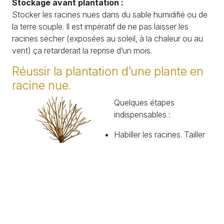
Stockage avant plantation :
Stocker les racines nues dans du sable humidifié ou de
la terre souple. Il est impératif de ne pas laisser les
racines sécher (exposées au soleil, à la chaleur ou au
vent) ça retarderait la reprise d’un mois.
Réussir la plantation d’une plante en
racine nue.
Quelques étapes
indispensables :
Habiller les racines. Tailler
les racines abimées et
préserver les petites
racines chevelues
appelées radicelles.
Tailler la partie aérienne
(branches) pour pré-
former la plante si
Illustration : DR