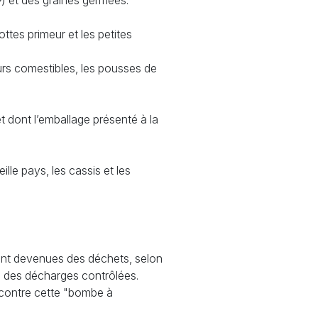
 ») et des graines germées.
ttes primeur et les petites
eurs comestibles, les pousses de
et dont l’emballage présenté à la
eille pays, les cassis et les
ont devenues des déchets, selon
ns des décharges contrôlées.
r contre cette "bombe à