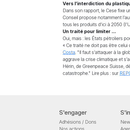
Vers l’interdiction du plasti
Dans son rapport, le Cese fixe un
Conseil propose notamment l’aug
tous les produits d’ici à 2050 (
Un traité pour limiter ...
Oui, mais : les États pétroliers p
« Ce traité ne doit pas être celu
Costa
. "Il faut s’attaquer à la g
aggrave la crise climatique et s
Hérin, de Greenpeace Suisse, dés
catastrophe." Lire plus : sur
REP
S'engager
S'i
Adhésions / Dons
News
Nos actions
Age