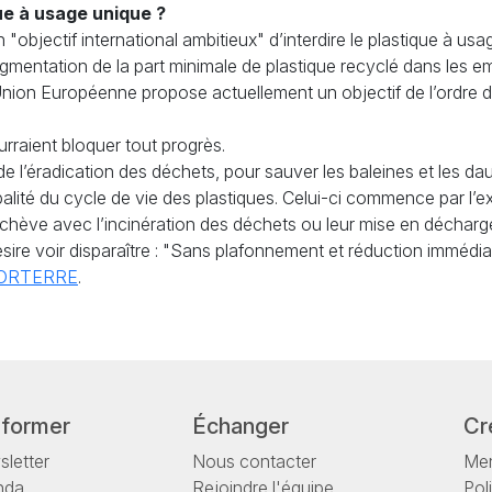
que à usage unique ?
 "objectif international ambitieux" d’interdire le plastique à usa
mentation de la part minimale de plastique recyclé dans les e
l’Union Européenne propose actuellement un objectif de l’ordre 
ourraient bloquer tout progrès.
i de l’éradication des déchets, pour sauver les baleines et les d
lobalité du cycle de vie des plastiques. Celui-ci commence par l’e
’achève avec l’incinération des déchets ou leur mise en décharg
ire voir disparaître : "Sans plafonnement et réduction immédiat
ORTERRE
.
nformer
Échanger
Cr
letter
Nous contacter
Men
nda
Rejoindre l'équipe
Pol