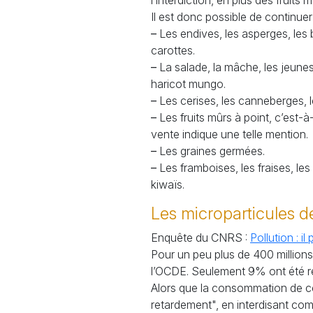
l’interdiction, en plus des fruit
Il est donc possible de continuer
–
Les endives, les asperges, les 
carottes.
–
La salade, la mâche, les jeunes 
haricot mungo.
–
Les cerises, les canneberges, les
–
Les fruits mûrs à point, c’est-à
vente indique une telle mention.
–
Les graines germées.
–
Les framboises, les fraises, les m
kiwaïs.
Les microparticules de
Enquête du CNRS :
Pollution : i
Pour un peu plus de 400 million
l’OCDE. Seulement 9% ont été rec
Alors que la consommation de ce 
retardement", en interdisant comp