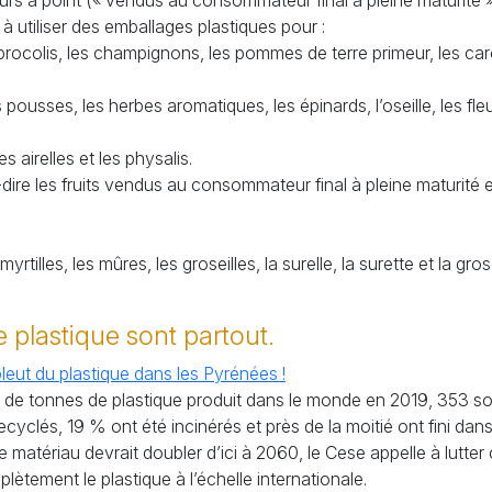
s mûrs à point (« vendus au consommateur final à pleine maturité
 à utiliser des emballages plastiques pour :
brocolis, les champignons, les pommes de terre primeur, les caro
pousses, les herbes aromatiques, les épinards, l’oseille, les fl
 airelles et les physalis.
-dire les fruits vendus au consommateur final à pleine maturité 
yrtilles, les mûres, les groseilles, la surelle, la surette et la gros
 plastique sont partout.
l pleut du plastique dans les Pyrénées !
s de tonnes de plastique produit dans le monde en 2019, 353 s
yclés, 19 % ont été incinérés et près de la moitié ont fini da
matériau devrait doubler d’ici à 2060, le Cese appelle à lutte
lètement le plastique à l’échelle internationale.