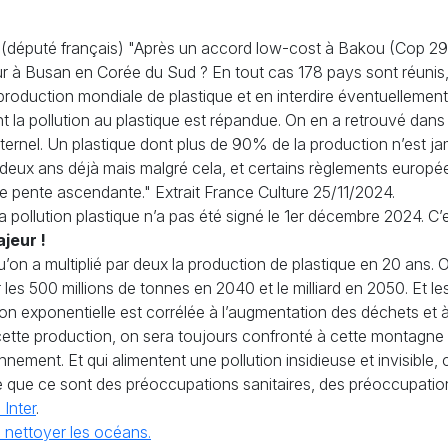
o (député français) "Après un accord low-cost à Bakou (Cop 29) 
e jour à Busan en Corée du Sud ? En tout cas 178 pays sont réun
la production mondiale de plastique et en interdire éventuelleme
nt la pollution au plastique est répandue. On en a retrouvé dans
aternel. Un plastique dont plus de 90% de la production n’est ja
eux ans déjà mais malgré cela, et certains règlements europé
une pente ascendante." Extrait France Culture 25/11/2024.
la pollution plastique n’a pas été signé le 1er décembre 2024. C’
jeur !
qu’on a multiplié par deux la production de plastique en 20 ans. 
es 500 millions de tonnes en 2040 et le milliard en 2050. Et les
n exponentielle est corrélée à l’augmentation des déchets et à 
cette production, on sera toujours confronté à cette montagn
nnement. Et qui alimentent une pollution insidieuse et invisible, 
parce que ce sont des préoccupations sanitaires, des préoccupati
 Inter
.
e nettoyer les océans.