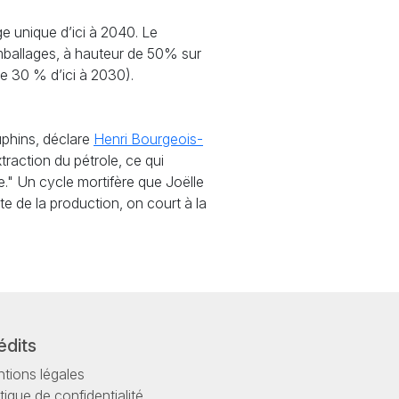
ge unique d’ici à 2040. Le
mballages, à hauteur de 50% sur
de 30 % d’ici à 2030).
auphins, déclare
Henri Bourgeois-
xtraction du pétrole, ce qui
e." Un cycle mortifère que Joëlle
e de la production, on court à la
édits
tions légales
itique de confidentialité