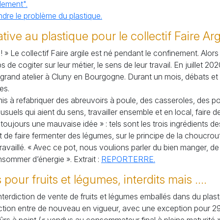
dement".
dre le problème du plastique.
ive au plastique pour le collectif Faire Arg
 ! » Le collectif Faire argile est né pendant le confinement. Alors
 de cogiter sur leur métier, le sens de leur travail. En juillet 2020
 grand atelier à Cluny en Bourgogne. Durant un mois, débats et r
es.
mis à refabriquer des abreuvoirs à poule, des casseroles, des po
usuels qui aient du sens, travailler ensemble et en local, faire d
 toujours une mauvaise idée » : tels sont les trois ingrédients desq
 de faire fermenter des légumes, sur le principe de la choucrout
a travaillé. « Avec ce pot, nous voulions parler du bien manger, 
ommer d’énergie ». Extrait :
REPORTERRE.
our fruits et légumes, interdits mais ....
terdiction de vente de fruits et légumes emballés dans du plasti
terdiction entre de nouveau en vigueur, avec une exception pour