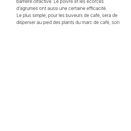
barrière olfactive. Le poivre et les écorces
d’agrumes ont aussi une certaine efficacité.
Le plus simple, pour les buveurs de café, sera de
disperser au pied des plants du marc de café, son
odeur ne plai pas aux chats.
Vous pouvez également préparer des répulsifs naturels
à base d’ingrédients simples. Un mélange d’eau et de
vinaigre blanc vaporisé sur le pourtour du potager est
très efficace. Le poivre de Cayenne et les écorces
d’agrumes (citron, orange) dispersés autour des
plantations agissent également comme un frein naturel
pour les chats.
Coté "matériel" il est possible d’installer des grillages,
des filets, mais c’est plus long et encombrant. La
solution des coquilles de noix ou des branches de
rosiers est moins couteuse. Les chats ont des
coussinets fragiles.