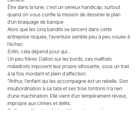
Être dans la lune, c’est un sérieux handicap, surtout
quand on vous confie la mission de dessiner le plan
d’un braquage de banque.
Alors que les cinq bandits se lancent dans cette
entreprise risquée, l’aventure semble peu à peu vouée à
l’échec.
Enfin, cela dépend pour qui...
Un peu frères Dalton sur les bords, ces malfrats
maladroits imposent leur propre silhouette, sous un trait
à la fois mordant et plein d’affection.
"Arthur, l’enfant qui les accompagne est un rebelle. Son
insubordination à sa tata et ses trois tontons n’a rien
d’une machination. Elle vient d’un tempérament rêveur,
impropre aux crimes et délits.
Guilherme Karsten s’est visiblement amusé à
chorégraphier les mouvements d’ensemble de la petite
troupe, les truands dansant en cadence, pendant que
leur neveu fait bande à part dans les nuages. Le petit