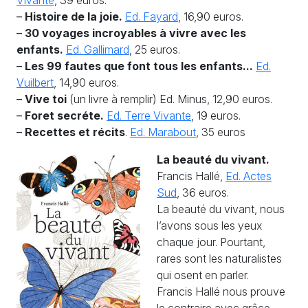
–
Histoire de la joie.
Ed. Fayard
, 16,90 euros.
–
30 voyages incroyables à vivre avec les
enfants.
Ed. Gallimard
, 25 euros.
–
Les 99 fautes que font tous les enfants...
Ed.
Vuilbert
, 14,90 euros.
–
Vive toi
(un livre à remplir) Ed. Minus, 12,90 euros.
–
Foret secréte.
Ed. Terre Vivante
, 19 euros.
–
Recettes et récits
.
Ed. Marabout
, 35 euros
La beauté du vivant.
Francis Hallé,
Ed. Actes
Sud
, 36 euros.
La beauté du vivant, nous
l’avons sous les yeux
chaque jour. Pourtant,
rares sont les naturalistes
qui osent en parler.
Francis Hallé nous prouve
le contraire avec grâce,