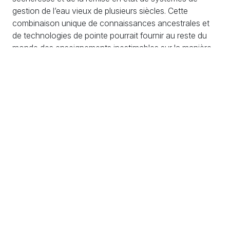
gestion de l’eau vieux de plusieurs siècles. Cette
combinaison unique de connaissances ancestrales et
de technologies de pointe pourrait fournir au reste du
monde des enseignements inestimables sur la manière
d’adapter l’agriculture à une planète en réchauffement
constant.
La ferme d’Alfonso Chico,
nommée
La Junquera
,
appartient à sa famille
depuis 1829. En 2012, avec
le soutien de son père et
malgré les doutes de ses
voisins, Alfonso Chico a
décidé de convertir la
ferme à
l’agriculture régénératrice
, un ensemble de
pratiques visant à concilier la production agricole avec
le maintien, ou la restauration, de la fertilité des sols —
une approche née aux États-Unis dans les années