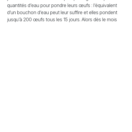
quantités d’eau pour pondre leurs œufs : l’équivalent
d’un bouchon d’eau peut leur suffire et elles pondent
jusqu’à 200 œufs tous les 15 jours. Alors dès le mois
d’avril et les premières pluies du printemps, il faut faire la
chasse aux eaux stagnantes !
–
Vider tous les récipients et réservoirs artificiels où
l’eau peut stagner : vases, pots et coupelles, bidons,
rigoles, seaux, arrosoirs, mais aussi les objets laissés
dans le jardin tels que les jeux d’enfants, les pneus, le
matériel de travaux et de jardinage, la brouette, etc.
Petite astuce :
Vous pouvez mettre du sable dans les
soucoupes de pots de fleurs : l’eau sera présente pour
la plante, mais le moustique ne pourra pas y pondre.
–
Contrôler les récupérateurs d’eau de pluie : dans plus
de 50% des cas, les gîtes larvaires logent dans un
récupérateur d’eau. Si vous avez une citerne ouverte,
couvrez-la d’un grillage très fin (type grillage de garde-
manger).